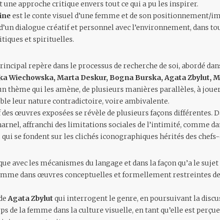
t une approche critique envers tout ce qui a pu les inspirer.
ine
est le conte visuel d’une femme et de son positionnement/im
e d’un dialogue créatif et personnel avec l’environnement, dans t
tiques et spirituelles.
principal repère dans le processus de recherche de soi, abordé dan
a Wiechowska, Marta Deskur, Bogna Burska, Agata Zbylut, M
un thème qui les amène, de plusieurs manières parallèles, à joue
ible leur nature contradictoire, voire ambivalente.
f des œuvres exposées se révèle de plusieurs façons différentes. D
harnel, affranchi des limitations sociales de l’intimité, comme d
, qui se fondent sur les clichés iconographiques hérités des chefs
que avec les mécanismes du langage et dans la façon qu’a le sujet
comme dans œuvres conceptuelles et formellement restreintes d
 de
Agata Zbylut
qui interrogent le genre, en poursuivant la discu
ps de la femme dans la culture visuelle, en tant qu’elle est perç