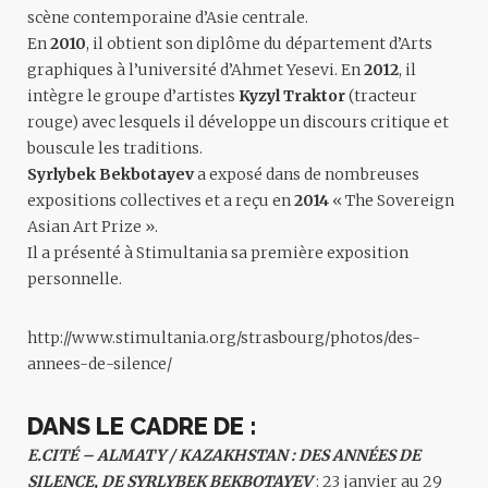
scène contemporaine d’Asie centrale.
En
2010
, il obtient son diplôme du département d’Arts
graphiques à l’université d’Ahmet Yesevi. En
2012
, il
intègre le groupe d’artistes
Kyzyl Traktor
(tracteur
rouge) avec lesquels il développe un discours critique et
bouscule les traditions.
Syrlybek Bekbotayev
a exposé dans de nombreuses
expositions collectives et a reçu en
2014
« The Sovereign
Asian Art Prize ».
Il a présenté à Stimultania sa première exposition
personnelle.
http://www.stimultania.org/strasbourg/photos/des-
annees-de-silence/
DANS LE CADRE DE :
E.CITÉ – ALMATY / KAZAKHSTAN : DES ANNÉES DE
SILENCE, DE SYRLYBEK BEKBOTAYEV
: 23 janvier au 29