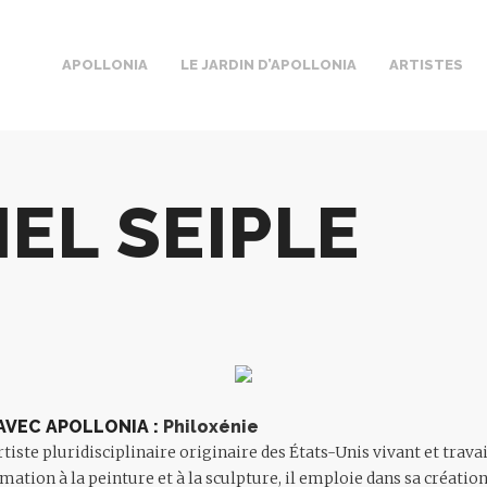
APOLLONIA
LE JARDIN D’APOLLONIA
ARTISTES
EL SEIPLE
VEC APOLLONIA :
Philoxénie
rtiste pluridisciplinaire originaire des États-Unis vivant et travai
mation à la peinture et à la sculpture, il emploie dans sa créatio