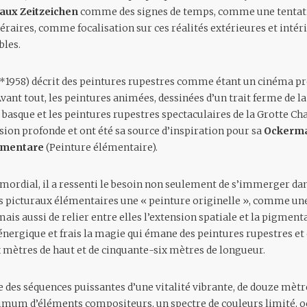
eaux Zeitzeichen
comme des signes de temps, comme une tentat
raires, comme focalisation sur ces réalités extérieures et intér
bles.
(*1958) décrit des peintures rupestres comme étant un cinéma pr
nt tout, les peintures animées, dessinées d’un trait ferme de la 
asque et les peintures rupestres spectaculaires de la Grotte Cha
sion profonde et ont été sa source d’inspiration pour sa
Ockerma
lementare
(Peinture élémentaire).
rimordial, il a ressenti le besoin non seulement de s’immerger dan
s picturaux élémentaires une « peinture originelle », comme un
s aussi de relier entre elles l’extension spatiale et la pigmenta
énergique et frais la magie qui émane des peintures rupestres et d
 mètres de haut et de cinquante-six mètres de longueur.
e des séquences puissantes d’une vitalité vibrante, de douze mèt
mum d’éléments compositeurs, un spectre de couleurs limité, ocre