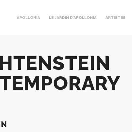
APOLLONIA
LE JARDIN D’APOLLONIA
ARTISTES
CHTENSTEIN
TEMPORARY
ON