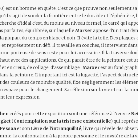
0) est un homme en quête. C’est ce que prouve non seulement sa
u’il s’agit de sonder la frontière entre le durable et l’éphémère, 
echerche d’idéal c’est, du moins au niveau formel, le carré qui appor
 parfaites, équilibrée, sur laquelle
Marxer
appose d’un trait dy
la plupart du temps en blanc et noir. Il évite la toile. Des plaques
 et représentent un défi. Il travaille en couches, il intervient dan
me porteuse de sens reste pour lui accessoire. Il la traverse dou
e haut avec des applications. Ce qui paraît être de la peinture est
 et en creux, de collage, d’assemblage :
Marxer
est au fond graphi
ans la peinture. L’important ici est la fugacité, l’aspect destructe
des couleurs de moindre qualité, fixe négligemment les élément
 espace pour le changement. Sa réflexion sur la vie et sur la mor
nt leur expression.
chen
créés pour cette exposition sont une référence à l’œuvre
Be
igket
(
Contemplation sur la tristesse existentielle
) qui représ
 Pessoa
et son
Livre de l’intranquillité
, livre qui révèle des obse
omme, la confrontation à la propre personne et le mystère de la vi