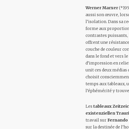
Werner Marxer
(*195
aussi son œuvre, lorsq
l’isolation. Dans sa r
forme aux proportions
contrastes puissants, 
offrent une résistance
couche de couleur com
dans le fond et vers l
d’impression en relief
unit ces deux médias d
choisit consciemment 
temps aux tableaux, un
l’éphémérité y trouve
Les
tableaux Zeitzei
existenziellen Traur
travail sur
Fernando
sur la destinée de l’h