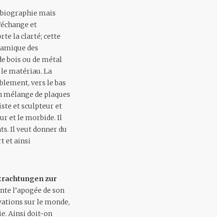
 biographie mais
l’échange et
te la clarté; cette
namique des
 de bois ou de métal
s le matériau. La
blement, vers le bas
 un mélange de plaques
ste et sculpteur et
ur et le morbide. Il
s. Il veut donner du
t et ainsi
trachtungen zur
ente l’apogée de son
rvations sur le monde,
e. Ainsi doit-on