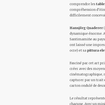
comprendre les
tabl
compréhension d’itiné
difficilement conceva
Hansjörg Quaderer
dynamique énorme. Ava
Santimamiñe au pays b
ont laissé une impres
ocre) et sa
pittura e
Fasciné par cet art p
créer avec des moyen
cinématographique, mai
capturer par un trait 
carton ondulé de deux
Le résultat représent
chacune. Avec un mini