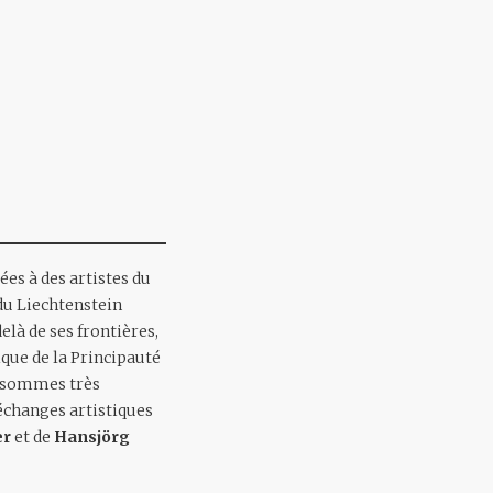
es à des artistes du
 du Liechtenstein
elà de ses frontières,
ique de la Principauté
s sommes très
 échanges artistiques
er
et de
Hansjörg