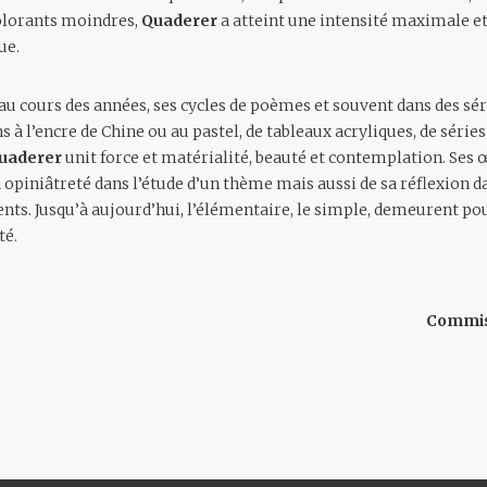
olorants moindres,
Quaderer
a atteint une intensité maximale et 
ue.
 au cours des années, ses cycles de poèmes et souvent dans des sé
ns à l’encre de Chine ou au pastel, de tableaux acryliques, de série
uaderer
unit force et matérialité, beauté et contemplation. Se
opiniâtreté dans l’étude d’un thème mais aussi de sa réflexion da
ts. Jusqu’à aujourd’hui, l’élémentaire, le simple, demeurent pour
té.
Commiss