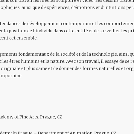
ans son travail les medias sculpture et vidéo. Ses dessins traiten
sophiques, ainsi que d’expériences, d’émotions et d’intuitions per
les tendances de développement contemporain et les comportemen
 la position de l’individu dans cette entité et de surveiller les pr
cent cet ensemble.
ngements fondamentaux de la société et de la technologie, ainsi q
 les êtres humains et la nature. Avec son travail, il essaye de se
originale et plus saine et de donner des formes naturelles et org
temporaine.
demy of Fine Arts, Prague, CZ
demy in Prague – Department of Animation, Prague, CZ