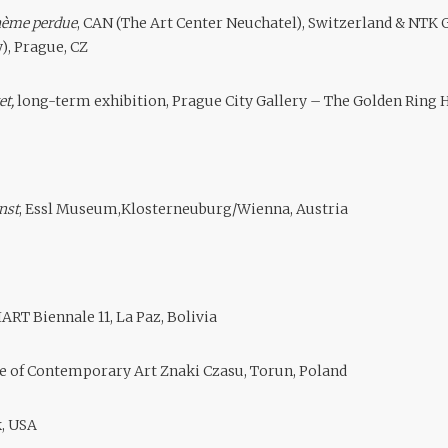
ohème perdue
, CAN (The Art Center Neuchatel), Switzerland & NTK 
), Prague, CZ
et,
long-term exhibition, Prague City Gallery – The Golden Ring 
nst
, Essl Museum,Klosterneuburg/Wienna, Austria
SIART Biennale 11, La Paz, Bolivia
re of Contemporary Art Znaki Czasu, Torun, Poland
k, USA