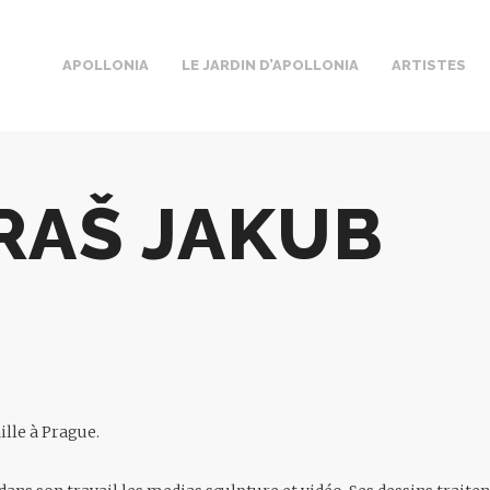
APOLLONIA
LE JARDIN D’APOLLONIA
ARTISTES
RAŠ JAKUB
aille à Prague.