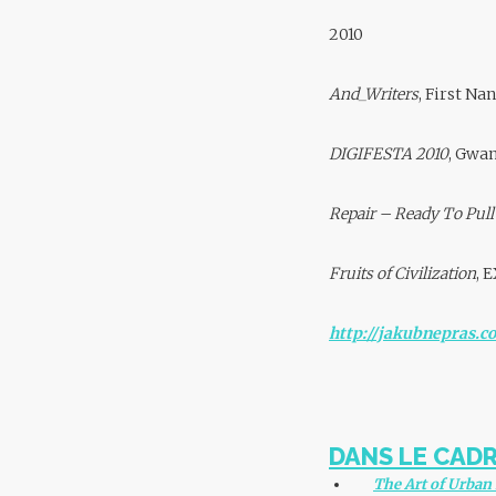
2010
And_Writers
, First Na
DIGIFESTA 2010
, Gwa
Repair – Ready To Pull
Fruits of Civilization
, 
http://jakubnepras.c
DANS LE CADR
The Art of Urban