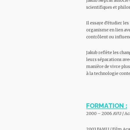
Jakub Nepraš associe d
scientifiques et philo
Il essaye d’étudier 
organisme en lien avec
contrôlent ou influen
Jakub reflète les cha
leurs séparations avec
manière de vivre plus 
à la technologie con
FORMATION :
2000 – 2006 AVU / Aca
2003 FAMU / Film Aca