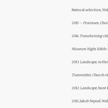
Natural selection, W
2015 –
Processes
, Cho
2014
Transforming citi
Museum Night
, Edit
2013
Landscape
, Artho
Transmitter
, Church o
2012
Landscape
, hunt
2011
Jakub Nepraš
, Wa