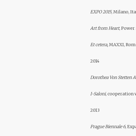
EXPO 2015
, Milano, It
Art from Heart
, Power 
Et cetera,
MAXXI, Rome,
2014
Dorothea Von Stetten 
I-Saloni
, cooperation w
2013
Prague Biennale 6
, Exp