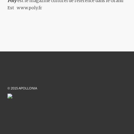
Poly
est le magazine culturel de référence dans le Grand
Est
www.poly.fr
© 2015 APOLLONIA