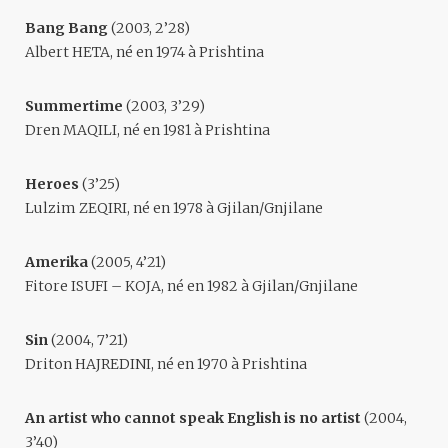
Bang Bang
(2003, 2’28)
Albert HETA
, né en 1974 à Prishtina
Summertime
(2003, 3’29)
Dren MAQILI
, né en 1981 à Prishtina
Heroes
(3’25)
Lulzim ZEQIRI
, né en 1978 à Gjilan/Gnjilane
Amerika
(2005, 4’21)
Fitore ISUFI – KOJA
, né en 1982 à Gjilan/Gnjilane
Sin
(2004, 7’21)
Driton HAJREDINI
, né en 1970 à Prishtina
An artist who cannot speak English is no artist
(2004,
3’40)