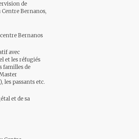
pervision de
du Centre Bernanos,
u centre Bernanos
atif avec
l et les réfugiés
s familles de
 Master
 les passants etc.
tal et de sa