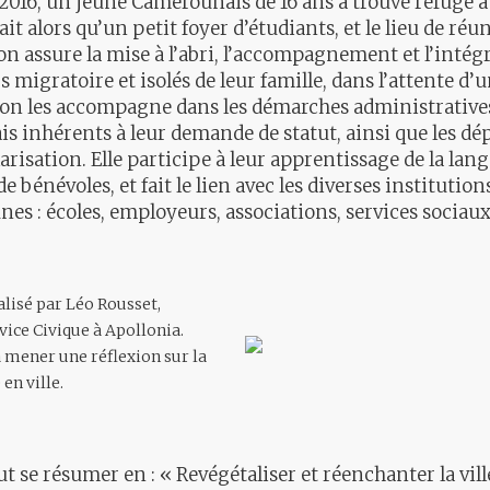
e 2016, un jeune Camerounais de 16 ans a trouvé refuge 
it alors qu’un petit foyer d’étudiants, et le lieu de réu
ion assure la mise à l’abri, l’accompagnement et l’intég
 migratoire et isolés de leur famille, dans l’attente d’
ion les accompagne dans les démarches administratives
ais inhérents à leur demande de statut, ainsi que les dép
larisation. Elle participe à leur apprentissage de la lan
de bénévoles, et fait le lien avec les diverses instituti
unes : écoles, employeurs, associations, services sociaux
alisé par Léo Rousset,
vice Civique à Apollonia.
à mener une réflexion sur la
 en ville.
 se résumer en : « Revégétaliser et réenchanter la vill