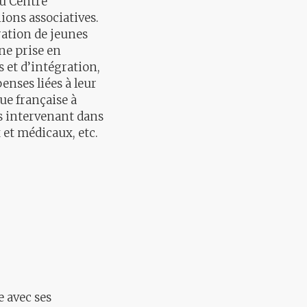
au Centre
nions associatives.
ration de jeunes
une prise en
 et d’intégration,
enses liées à leur
gue française à
ons intervenant dans
 et médicaux, etc.
e avec ses