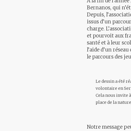
À la fin de l’anné
Bernanos, qui n’éta
Depuis, l’associat
issus d’un parcours
charge. L’associat
et pourvoit aux fr
santé et à leur sco
l’aide d’un réseau 
le parcours des je
Le dessin a été ré
volontaire en Ser
Cela nous invite 
place de la nature
Notre message peut