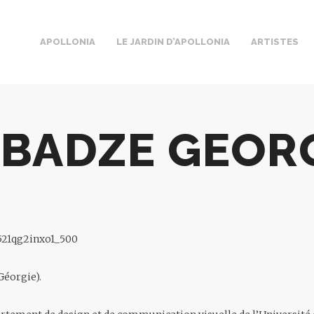
APOLLONIA
LE JARDIN D’APOLLONIA
ARTISTES
BADZE GEOR
Géorgie).