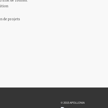
Etat de Tbilissi.
ition
on de projets
© 2015 APOLLONIA