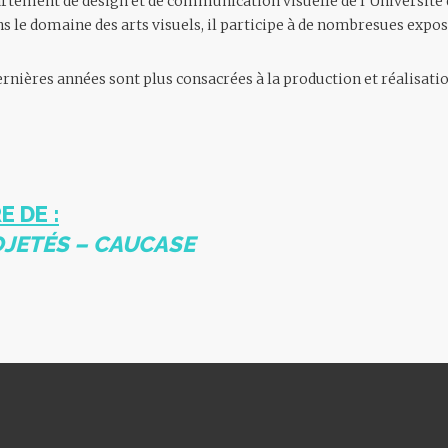
artement de design et de communication visuelle de l’Université d’
ns le domaine des arts visuels, il participe à de nombresues expos
dernières années sont plus consacrées à la production et réalisati
E DE :
JETÉS – CAUCASE