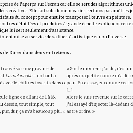
urprise de l’aperçu sur l’écran car elle se sert des algorithmes 
dées créatives. Elle fait subtilement varier certains paramètres ju
tisfaite du concept pour ensuite transposer l’œuvre en peinture.
nt très détaillées et produites à grande échelle expliquent cette
ique lui sert seulement d’assistance.
ment mise au service de sa liberté artistique et non l’inverse.
 de Dürer dans deux entretiens :
ai trouvé sur une gravure de
« Sur le moment j’ai dit, c’est u
est
La mélancolie
– en haut à
après ma petite nature m’a dit :
é avec 16 chiffres inscrits dans ce
peut-être essayer comme ceci 
[…]
eule ligne en allant de 1 à 16.
Alors je suis revenue sur le car
u dessin, tout simple, tout
j’ai essayé d’injecter là-dedans 
, pur, dur, ça m’a beaucoup plu. »
autre ordre. »