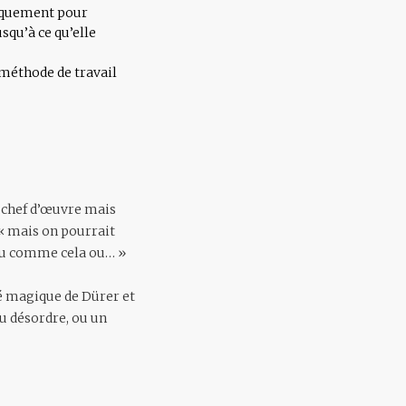
uniquement pour
squ’à ce qu’elle
 méthode de travail
n chef d’œuvre mais
 « mais on pourrait
ou comme cela ou… »
ré magique de Dürer et
du désordre, ou un