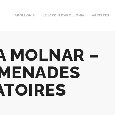
APOLLONIA
LE JARDIN D’APOLLONIA
ARTISTES
A MOLNAR –
MENADES
ATOIRES