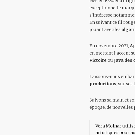
Née en 1924 et d’orig
exceptionnelle marqu
s’intéresse notamme
En suivant ce fil roug
jouant avec les
algor
En novembre 2021,
Ap
en mettant l’accent s
Victoire
ou
Java des 
Laissons-nous embarq
productions
, sur ses
Suivons sa main et s
époque, de nouvelles 
Vera Molnar utilise
artistiques pour au