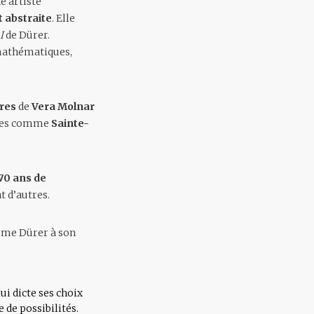
e artiste
t abstraite
. Elle
I
de Dürer.
s mathématiques,
res
de
Vera Molnar
cles comme
Sainte-
70 ans de
t d’autres.
mme Dürer à son
ui dicte ses choix
e de possibilités.