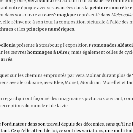
ine hongroise,
Vera Molnar
est aujourd’hui considérée comme un
ant notre époque avec ses avancées dans la
peinture concrète e
nt dans son œuvre au
carré magique
représenté dans
Melencolia 
e, elle réinvente à son tour la composition picturale à l’aide de
ithmes
et les
principes numériques
.
ollonia
présente à Strasbourg l’exposition
Promenades Aléatoi
ur les œuvres
hommages à Dürer
, mais également celles de cy
carrés
.
uer sur les chemins empruntés par Vera Molnar durant plus de
 liens avec le cubisme, avec Klee, Monet, Mondrian, Morellet et tan
on regard qui ont façonné des imaginaires picturaux ouvrant, co
perceptions du monde et de la vie.
 l’ordinateur dans son travail depuis des décennies, sans qu’il ne l
tant. Ce qu’elle attend de lui, ce sont des variations, une multitud