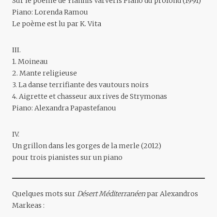
Sur le poème de Yiannis Varveris Piano du profond (1991)
Piano: Lorenda Ramou
Le poème est lu par K. Vita
ΙΙΙ.
1. Moineau
2. Mante religieuse
3. La danse terrifiante des vautours noirs
4. Aigrette et chasseur aux rives de Strymonas
Piano: Alexandra Papastefanou
IV.
Un grillon dans les gorges de la merle (2012)
pour trois pianistes sur un piano
Quelques mots sur
Désert Méditerranéen
par Alexandros
Markeas :