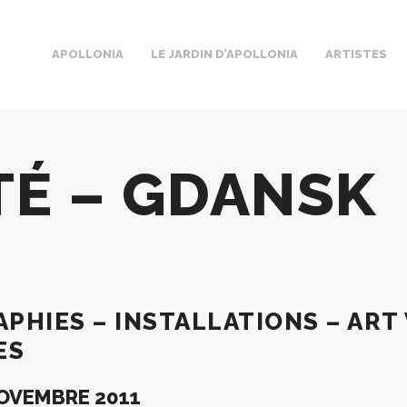
APOLLONIA
LE JARDIN D’APOLLONIA
ARTISTES
TÉ – GDANSK
HIES – INSTALLATIONS – ART 
ES
OVEMBRE 2011