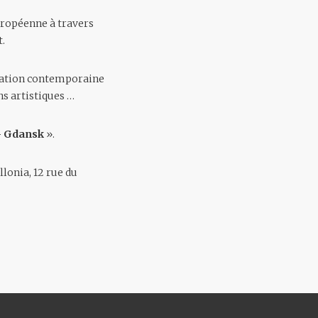
européenne à travers
t.
réation contemporaine
s artistiques …
 – Gdansk
»
.
ollonia
, 12 rue du