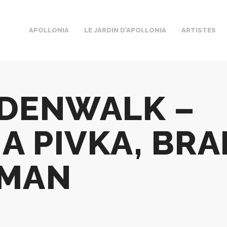
APOLLONIA
LE JARDIN D’APOLLONIA
ARTISTES
DENWALK –
A PIVKA, BR
MAN