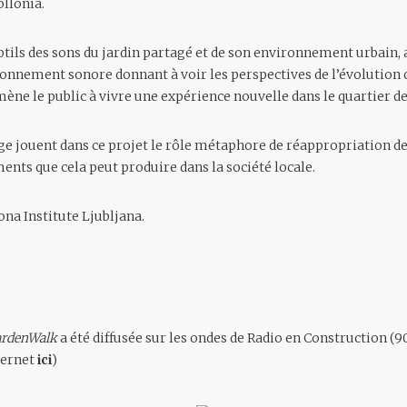
ollonia.
btils des sons du jardin partagé et de son environnement urbain, a
onnement sonore donnant à voir les perspectives de l’évolution d
e le public à vivre une expérience nouvelle dans le quartier de
nage jouent dans ce projet le rôle métaphore de réappropriation 
ents que cela peut produire dans la société locale.
ona Institute Ljubljana.
ardenWalk
a été diffusée sur les ondes de Radio en Construction (9
nternet
ici
)