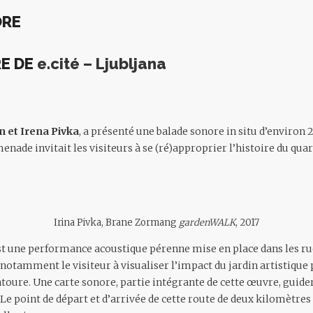
ORE
RE DE
e.cité – Ljubljana
n
et
Irena Pivka
,
a présenté une balade sonore in situ d’environ 
nade invitait les visiteurs à se (ré)approprier l’histoire du quar
Irina Pivka, Brane Zormang
gardenWALK
, 2017
t une performance acoustique pérenne mise en place dans les rue
 notamment le visiteur à visualiser l’impact du jardin artistique
’entoure. Une carte sonore, partie intégrante de cette œuvre, guid
Le point de départ et d’arrivée de cette route de deux kilomètres