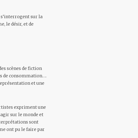
 s’interrogent sur la
, le désir, et de
es scènes de fiction
jets de consommation….
représentation et une
artistes expriment une
’agir sur le monde et
terprétations sont
mme ont pu le faire par