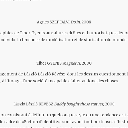
Agnes SZÉPFALVI
Do in,
2008
phies de Tibor Gyenis aux allures drôles et humoristiques dén
’individu, la tendance de modélisation et de starisation du monde
Tibor GYENIS
Magnet II
, 2000
agement de László László Révész, dont les dessins questionnent le
 à l’image d’une société incapable d’aller au fond des choses.
László László RÉVÉSZ
Daddy bought those statues,
2008
ion consistant à définir un quelconque style ou une tendance arti
e cadre de «Fiction d’identité», sont avant tout porteuses d’hist