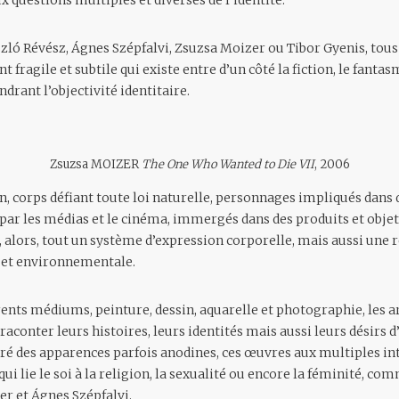
ux questions multiples et diverses de l’identité.
szló Révész, Ágnes Szépfalvi, Zsuzsa Moizer ou Tibor Gyenis, tous
ragile et subtile qui existe entre d’un côté la fiction, le fantasme
ndrant l’objectivité identitaire.
Zsuzsa MOIZER
The One Who Wanted to Die VII
, 2006
n, corps défiant toute loi naturelle, personnages impliqués dans d
 par les médias et le cinéma, immergés dans des produits et ob
, alors, tout un système d’expression corporelle, mais aussi une 
e et environnementale.
érents médiums, peinture, dessin, aquarelle et photographie, les 
conter leurs histoires, leurs identités mais aussi leurs désirs d
lgré des apparences parfois anodines, ces œuvres aux multiples in
qui lie le soi à la religion, la sexualité ou encore la féminité, co
r et Ágnes Szépfalvi.