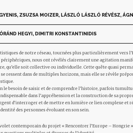
 GYENIS, ZSUZSA MOIZER, LÁSZLÓ LÁSZLÓ RÉVÉSZ, ÁGN
ÓRÁND HEGYI, DIMITRI KONSTANTINIDIS
tistiques de notre réseau, tournées plus particulièrement vers l’
s périphériques, nous ont révélés clairement une agitation manif
e, qu’elle soit collective ou individuelle. Cette quête quasi per
, se ressent dans de multiples horizons, mais elle se révèle prép
istique.
le besoin de saisir et de comprendre l’histoire, parfois tumultue
 indispensable dans l’appréhension et la construction de sa propre
gent d’interroger et de mettre en lumière ce lien complexe et r
’identité des personnes évoluant en son sein.
», volet contemporain du projet « Rencontrer l’Europe – Hongrie 