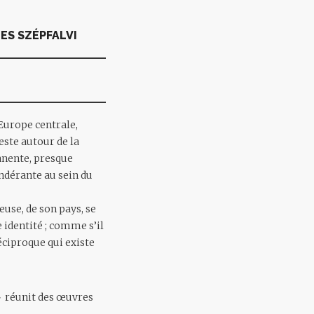
ES SZÉPFALVI
Europe centrale,
este autour de la
manente, presque
ondérante au sein du
use, de son pays, se
 identité ; comme s’il
éciproque qui existe
» réunit des œuvres