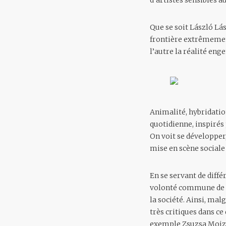
d’artistes sensibles a
Que se soit László Lá
frontière extrêmement f
l’autre la réalité enge
Animalité, hybridatio
quotidienne, inspirés
On voit se développer
mise en scène social
En se servant de diff
volonté commune de ra
la société. Ainsi, ma
très critiques dans ce 
exemple Zsuzsa Moize