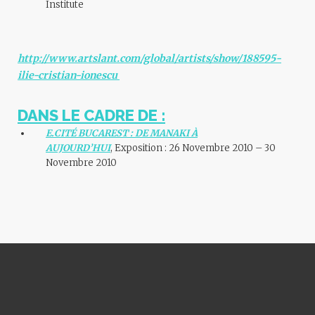
Institute
http://www.artslant.com/global/artists/show/188595-
ilie-cristian-ionescu
DANS LE CADRE DE :
E.CITÉ BUCAREST : DE MANAKI À
AUJOURD’HUI
, Exposition : 26 Novembre 2010 – 30
Novembre 2010