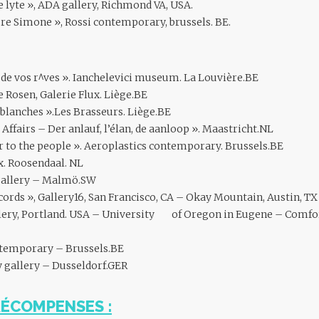
 lyte », ADA gallery, Richmond VA, USA.
ure Simone », Rossi contemporary, brussels. BE.
 de vos r^ves ». Ianchelevici museum. La Louvière.BE
Rosen, Galerie Flux. Liège.BE
blanches ».Les Brasseurs. Liège.BE
Affairs – Der anlauf, l’élan, de aanloop ». Maastricht.NL
 to the people ». Aeroplastics contemporary. Brussels.BE
x. Roosendaal. NL
gallery – Malmö.SW
cords », Gallery16, San Francisco, CA – Okay Mountain, Austin, TX 
llery, Portland. USA – University of Oregon in Eugene – Comfor
ntemporary – Brussels.BE
 gallery – Dusseldorf.GER
RÉCOMPENSES :