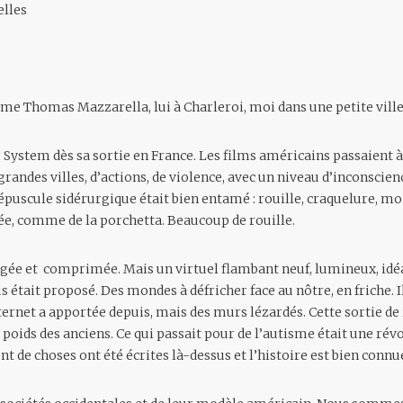
elles
mme Thomas Mazzarella, lui à Charleroi, moi dans une petite ville
 System dès sa sortie en France. Les films américains passaient à 
grandes villes, d’actions, de violence, avec un niveau d’inconsci
épuscule sidérurgique était bien entamé : rouille, craquelure, mo
e, comme de la porchetta. Beaucoup de rouille.
ée et comprimée. Mais un virtuel flambant neuf, lumineux, idéal
était proposé. Des mondes à défricher face au nôtre, en friche. Il 
ternet a apportée depuis, mais des murs lézardés. Cette sortie de
poids des anciens. Ce qui passait pour de l’autisme était une rév
t de choses ont été écrites là-dessus et l’histoire est bien connu