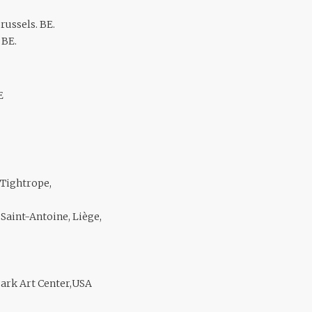
ussels. BE.
 BE.
E
 Tightrope,
 Saint-Antoine, Liège,
Park Art Center,USA