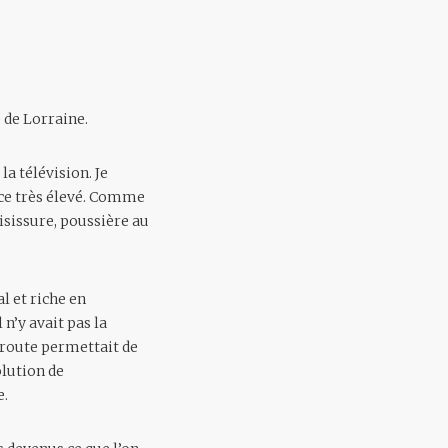
 de Lorraine.
la télévision. Je
ence très élevé. Comme
isissure, poussière au
 et riche en
n’y avait pas la
 route permettait de
olution de
e.