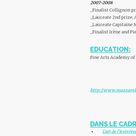
2007-2008
_Finalist Collignon p
_Laureate 2nd prize, 
_Laureate Capitaine M
_Finalist Irène and Pi
EDUCATION:
Fine Arts Academy of 
http://www.mazzarel
DANS LE CADR
L’art de l’irrévére