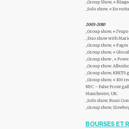
_Group Show, « Blaque
_Solo show, « En voit
2003-2010
_Group show, « l’expo
_Duo show with Marie 
_Group show, « Pages 
_Group show, « Glocal 
_Group show , « Power
_Group show. Albuslu
_Group show, KRETS 
_Group show, « 100 re
NYC – False Front ga
Manchester, UK.
_Solo show, Rossi Co
_Group show, Slowboy
BOURSES ET 