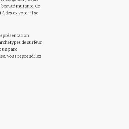
te beauté mutante. Ce
à des ex voto : il se
 représentation
rchétypes de surfeur,
t un parc
aise. Vous reprendriez