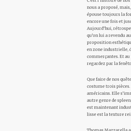
C’est l’histoire de n
nous a proposé, mais,
épouse toujours la fo
encore une fois et jus
Aujourd’hui, rétrospe
qu’on lui a revendu au
proposition esthétiqu
en zone industrielle, 
commerçantes. Et au m
regardez par la fenêt
Que faire de nos quêt
costume trois pièces. 
américains. Elle s’im
autre genre de spleen
est maintenant industr
lisse est la texture re
Thomas Mazzarella a du 