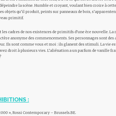
à dépeindre la scène. Humble et croyant, voulant bien croire à cet
les objets qu’il produit, peints sur panneaux de bois, s’apparentent 
veau primitif.
 les cadres de nos existences de primitifs d’une ère nouvelle. La
actère anonyme des commencements. Ses personnages sont des a
r. Ils sont comme vous et moi : ils glanent des stimuli. La vie es
avez droit à plusieurs vies. L’aliénation a un parfum de vanille fr
?
IBITIONS :
 2000 », Rossi Contemporary – Brussels.BE.