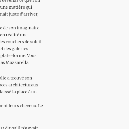
 devenus ce que l’on
s une matière qui
it juste d’arriver,
e de son imaginaire,
 en réalité une
es couchers de soleil
et des galeries
e plate-forme. Vous
mas Mazzarella.
olie a trouvé son
paces architecturaux
aissé la place à un
nent leurs cheveux. Le
t dit qu’il n’y avait