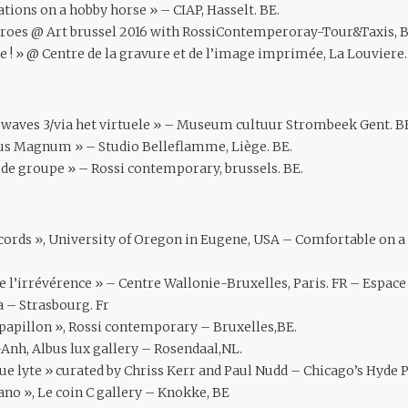
tions on a hobby horse » – CIAP, Hasselt. BE.
roes @ Art brussel 2016 with RossiContemperoray-Tour&Taxis, Br
e ! » @ Centre de la gravure et de l’image imprimée, La Louviere.
 waves 3/via het virtuele » – Museum cultuur Strombeek Gent. B
s Magnum » – Studio Belleflamme, Liège. BE.
de groupe » – Rossi contemporary, brussels. BE.
cords », University of Oregon in Eugene, USA – Comfortable on a
e l’irrévérence » – Centre Wallonie-Bruxelles, Paris. FR – Espace
 – Strasbourg. Fr
papillon », Rossi contemporary – Bruxelles,BE.
nh, Albus lux gallery – Rosendaal,NL.
e lyte » curated by Chriss Kerr and Paul Nudd – Chicago’s Hyde 
piano », Le coin C gallery – Knokke, BE