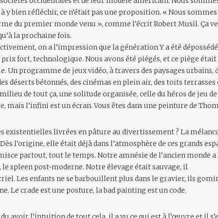
os sociétés occidentales et de leur modèle américain. Nous sommes
 à y bien réfléchir, ce n’était pas une proposition. « Nous somme
rme du premier monde venu », comme l’écrit Robert Musil. Ça vena
qu’à la prochaine fois.
ctivement, on a l’impression que la génération Y a été dépossédé
 prix fort, technologique. Nous avons été piégés, et ce piège était
e. Un programme de jeux vidéo, à travers des paysages urbains, d
des déserts bétonnés, des cinémas en plein air, des toits terrasses 
ilieu de tout ça, une solitude organisée, celle du héros de jeu d
re, mais l’infini est un écran. Vous êtes dans une peinture de Tho
es existentielles livrées en pâture au divertissement ? La mélanc
Dès l’origine, elle était déjà dans l’atmosphère de ces grands es
misce partout, tout le temps. Notre amnésie de l’ancien monde a l
, le spleen post-moderne. Notre élevage était sauvage, il
iel. Les enfants ne se barbouillent plus dans le gravier, ils gomi
ine. Le crade est une posture, la bad painting est un code.
avoir l’intuition de tout cela, il a vu ce qui est à l’œuvre et il s’es