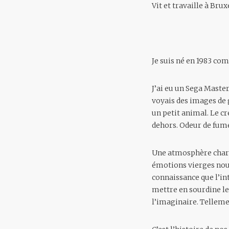
Vit et travaille à Brux
Je suis né en 1983 co
J’ai eu un Sega Master
voyais des images de 
un petit animal. Le cr
dehors. Odeur de fumé
Une atmosphère charg
émotions vierges nous 
connaissance que l’in
mettre en sourdine le 
l’imaginaire. Tellemen