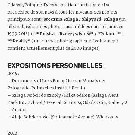
Gdańsk/Pologne. Dans sa pratique artistique, il se
préoccupe de son pays à tous les niveaux. Ses projets
principaux sont :
Stocznia Szlaga / Shipyard, Szlaga
(un
album basé sur des photos rassemblées dans les années
1999-2013) et
* Polska – Rzeczywistość* / *Poland **–
**Reality*
( un journal photographique évoluant qui
contient actuellement plus de 2000 images).
EXPOSITIONS PERSONNELLES :
2014
:
– Documents of Loss Europäischen Monats der
Fotografie, Polnisches Institut Berlin
– Szlaga wrócił do szkoły / Kilka odsłon (Szlaga Went
Back Into School / Several Editions), Gdańsk City Gallery 2
– Annex
– Aleja Solidarności (Solidarność Avenue), Wieliszew
2013