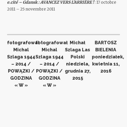
e.cité – Gdansk : AVANCEZ VERS L’ARRIÈRE !
: 17 octobre
2011 – 25 novembre 2011
fotografował
fotografował
Michał
BARTOSZ
Michal
Michal
Szlaga Las
BIELENIA
Szlaga 1944
Szlaga 1944
Polski
poniedziałek,
– 2014 /
– 2014 /
niedziela,
kwietnia 11,
POWĄZKI /
POWĄZKI /
grudnia 27,
2016
GODZINA
GODZINA
2015
« W »
« W »