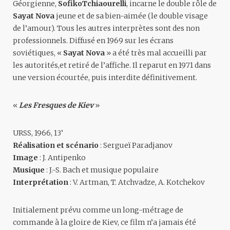
Géorgienne,
SofikoTchiaourelli
, incarne le double rôle de
Sayat Nova
jeune et de sa bien-aimée (le double visage
de l’amour). Tous les autres interprètes sont des non
professionnels. Diffusé en 1969 sur les écrans
soviétiques, «
Sayat Nova
» a été très mal accueilli par
les autorités,et retiré de l’affiche. Il reparut en 1971 dans
une version écourtée, puis interdite définitivement.
«
Les Fresques de Kiev
»
URSS, 1966, 13’
Réalisation et scénario
: Sergueï Paradjanov
Image
: J. Antipenko
Musique
: J.-S. Bach et musique populaire
Interprétation
: V. Artman, T. Atchvadze, A. Kotchekov
Initialement prévu comme un long-métrage de
commande à la gloire de Kiev, ce film n’a jamais été