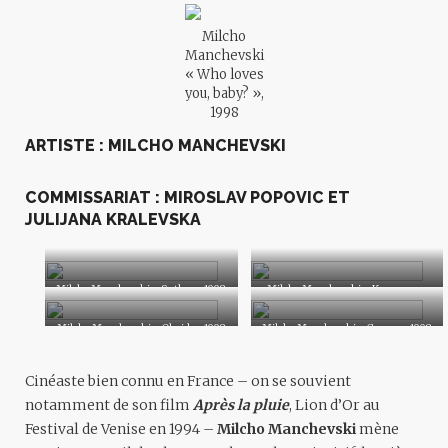
Milcho
Manchevski
« Who loves
you, baby? »,
1998
ARTISTE : MILCHO MANCHEVSKI
COMMISSARIAT : MIROSLAV POPOVIC ET
JULIJANA KRALEVSKA
Milcho Manchevski « Sutka », 1998
Milcho Manchevski « Kumanovo,
Sunday, Weeding », 1998
Milcho Manchevski « Ohrid », 1998
Milcho Manchevski « Green », 1998
Cinéaste bien connu en France – on se souvient
notamment de son film
Après la pluie
, Lion d’Or au
Festival de Venise en 1994 –
Milcho Manchevski
mène