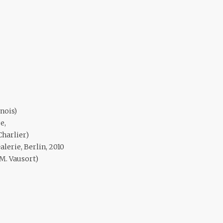
nois)
e,
Charlier)
lerie, Berlin, 2010
 M. Vausort)