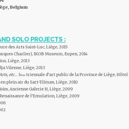
74
iège, Belgium
AND SOLO PROJECTS :
eure des Arts Saint-Luc, Liège, 2015
Jacques Charlier), IKOB Museum, Eupen, 2014
ius, Liège, 2013
dja Vilenne, Liège, 2013
Arts, etc…
3
triennale d’art public de la Province de Liège, Hôtel 
ème
 en plein air du Sart-Tilman, Liège, 2010
isies
, Ancienne Galerie H, Liège, 2009
 Renaissance de l’Emulation, Liège, 2009
006
002