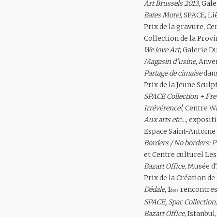
Art Brussels 2013
, Gal
Bates Motel
, SPACE, Li
Prix de la gravure, C
Collection de la Prov
We love Art
, Galerie D
Magasin d’usine
, Anve
Partage de cimaise
dan
Prix de la Jeune Scul
SPACE Collection + Fr
Irrévérence!
, Centre W
Aux arts etc…
, exposit
Espace Saint-Antoine 
Borders / No borders: 
et Centre culturel Les
Bazart Office
, Musée d
Prix de la Création de
Dédale
, 1
rencontres 
ères
SPACE, Spac Collection
Bazart Office
, Istanbul