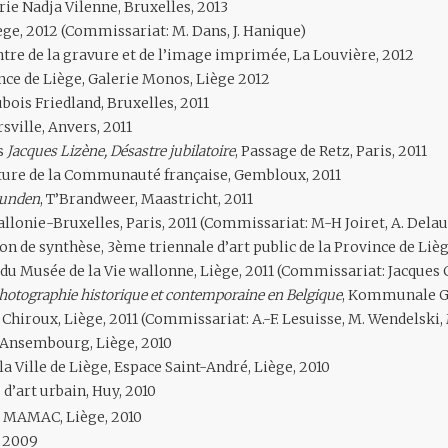
erie Nadja Vilenne, Bruxelles, 2013
ège, 2012 (Commissariat: M. Dans, J. Hanique)
entre de la gravure et de l’image imprimée, La Louvière, 2012
ince de Liège, Galerie Monos, Liège 2012
ubois Friedland, Bruxelles, 2011
rsville, Anvers, 2011
s
Jacques Lizène, Désastre jubilatoire
, Passage de Retz, Paris, 2011
pture de la Communauté française, Gembloux, 2011
eunden
, T’Brandweer, Maastricht, 2011
allonie-Bruxelles, Paris, 2011 (Commissariat: M-H Joiret, A. Delau
ion de synthèse, 3ème triennale d’art public de la Province de Lièg
du Musée de la Vie wallonne, Liège, 2011 (Commissariat: Jacques 
Photographie historique et contemporaine en Belgique
, Kommunale Ga
 Chiroux, Liège, 2011 (Commissariat: A.-F. Lesuisse, M. Wendelski,
‘Ansembourg, Liège, 2010
 la Ville de Liège, Espace Saint-André, Liège, 2010
d’art urbain, Huy, 2010
, MAMAC, Liège, 2010
, 2009