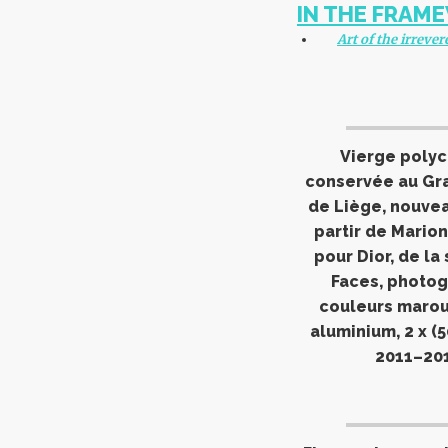
IN THE FRAME
Art of the irreve
Vierge poly
conservée au Gra
de Liège, nouvea
partir de Marion
pour Dior, de la
Faces, photog
couleurs marou
aluminium, 2 x (5
2011–20