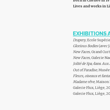
Born in Chênée in 19
Lives and works in L
EXHIBITIONS 
Drapery
, Ecole Supéri
Glorious Bodies
(avec 
New Faces
, Grand Curt
New Faces
, Galerie Na
Jolité de Spa
, dans
Aux 
Out of Paradise
, Musée
Fleurs, oiseaux et fanta
Madame rêve
, Maison
Galerie Flux, Liège, 2
Galerie Flux, Liège, 2