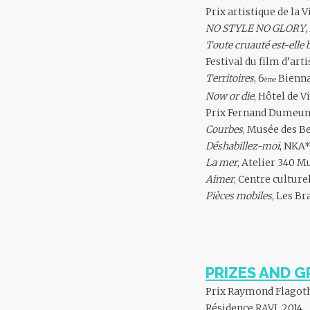
Prix artistique de la 
NO STYLE NO GLORY
Toute cruauté est-elle 
Festival du film d’ar
Territoires
, 6
Bienna
ème
Now or die
, Hôtel de V
Prix Fernand Dumeuni
Courbes
, Musée des B
Déshabillez-moi
, NKA*
La mer
, Atelier 340 
Aimer
, Centre culture
Pièces mobiles
, Les Br
PRIZES AND G
Prix Raymond Flagoth
Résidence RAVI, 2014