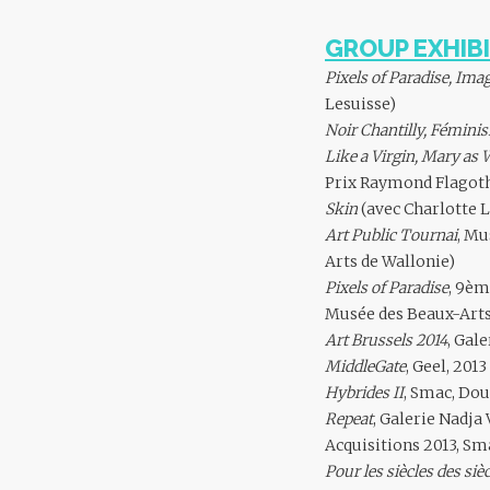
GROUP EXHIBI
Pixels of Paradise, Ima
Lesuisse)
Noir Chantilly, Fémini
Like a Virgin, Mary 
Prix Raymond Flagothi
Skin
(avec Charlotte L
Art Public Tournai
, Mu
Arts de Wallonie)
Pixels of Paradise
, 9èm
Musée des Beaux-Arts
Art Brussels 2014
, Gal
MiddleGate
, Geel, 201
Hybrides II
, Smac, Doua
Repeat
, Galerie Nadja 
Acquisitions 2013, Sm
Pour les siècles des siè