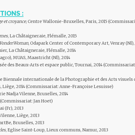
TIONS :
ge et croyance
, Centre Wallonie-Bruxelles, Paris, 2015 (Commissar
smes
, La Châtaigneraie, Flémalle, 2015
as WonderWoman
, Odapark Center of Contemporary Art, Venray (Nl),
er, La Châtaigneraie, Flémalle, 2014
agro), MUAS, Maastricht (Nl), 2014
sée des Beaux-Arts et espace public, Tournai, 2014 (Commissari
e Biennale internationale de la Photographie et des Arts visuels 
, Liège, 2014 (Commissariat: Anne-Françoise Lesuisse)
erie Nadja Vilenne, Bruxelles, 2014
3 (Commissariat: Jan Hoet)
i (Fr), 2013
Vilenne, Liège, 2013
artBe, Bruxelles, 2013
cles
, Eglise Saint-Loup, Lieux communs, Namur, 2013