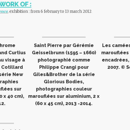
WORK OF :
rence
, exhibition :
from 6 february to 13 march 2012
chrome
Saint Pierre par Gérémie
Les camées
nd Curtius
Geisselbrunn (1595 – 1660)
marouflées 
u visage à
photographié comme
encadrées, 1
 Cotillard
Philippe Crangi pour
2007. © 
 série New
Giles&Brother de la série
raphies
Glorious Bodies,
flées sur
photographies couleur
0 x 40 cm),
marouflées sur aluminium, 2 x
12.
(60 x 45 cm), 2013 -2014.