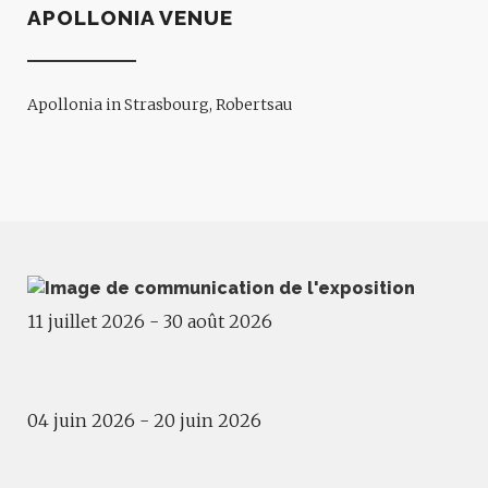
APOLLONIA VENUE
Apollonia in Strasbourg, Robertsau
Exposition d’artistes émergents.es
SOUDAIN, TOUT SE FIGE
11 juillet 2026 - 30 août 2026
Exposition - Projections
MOIS DU CINÉMA CHYPRIOTE
04 juin 2026 - 20 juin 2026
Exhibition
VOICES OF THE DESERT